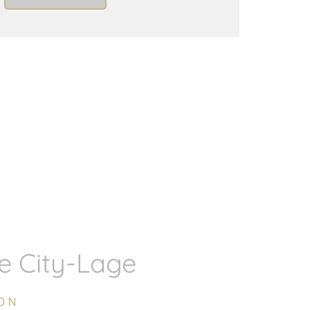
e City-Lage
ON