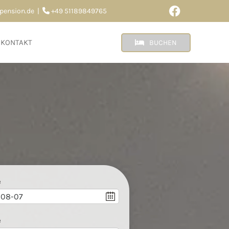
pension.de
|
+49 51189849765

KONTAKT
BUCHEN
e
e