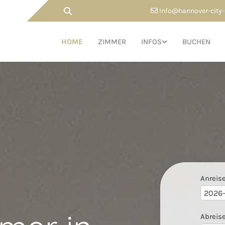
Info@hannover-city-

HOME
ZIMMER
INFOS
BUCHEN
Anreis
Abreis