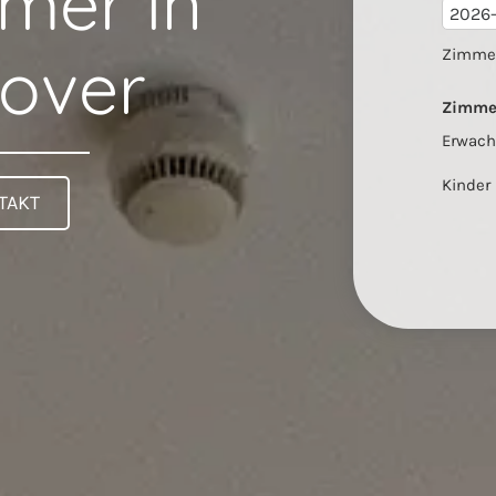
mmer in
over
Zimme
Zimme
Erwac
Kinder
TAKT