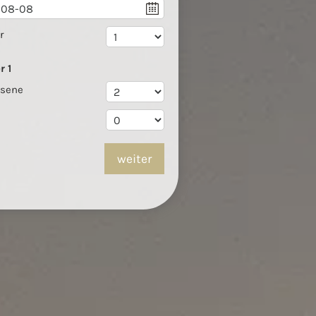
r
r
1
hsene
weiter